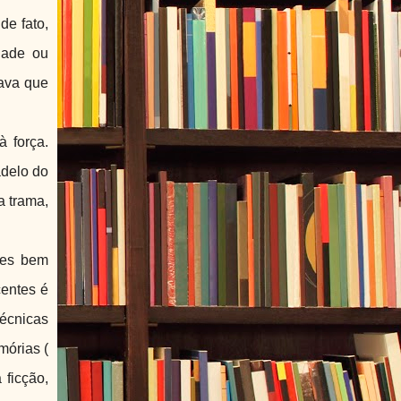
de fato,
dade ou
mava que
à força.
adelo do
a trama,
oses bem
centes é
écnicas
mórias (
ficção,