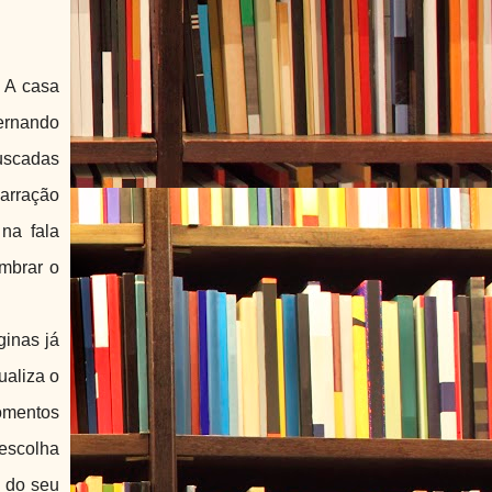
 A casa
ernando
buscadas
narração
na fala
mbrar o
ginas já
ualiza o
omentos
 escolha
, do seu