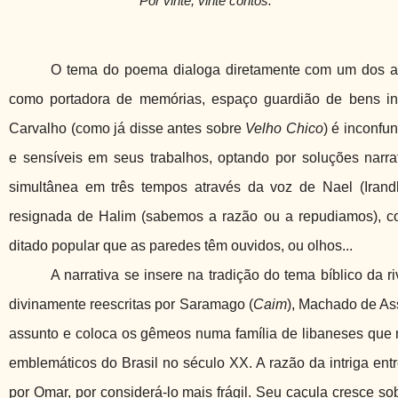
Por vinte, vinte contos.
O tema do poema dialoga diretamente com um dos ass
como portadora de memórias, espaço guardião de bens in
Carvalho (como já disse antes sobre
Velho Chico
) é inconfu
e sensíveis em seus trabalhos, optando por soluções narrati
simultânea em três tempos através da voz de Nael (Irandh
resignada de Halim (sabemos a razão ou a repudiamos), c
ditado popular que as paredes têm ouvidos, ou olhos...
A narrativa se insere na tradição do tema bíblico da 
divinamente reescritas por Saramago (
Caim
), Machado de Ass
assunto e coloca os gêmeos numa família de libaneses que
emblemáticos do Brasil no século XX. A razão da intriga en
por Omar, por considerá-lo mais frágil. Seu caçula cresce s