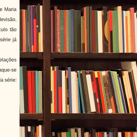
e Maria
levisão.
culo tão
série já
elações
taque-se
a série: