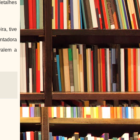
detalhes
ra, tive
entadora
valem a