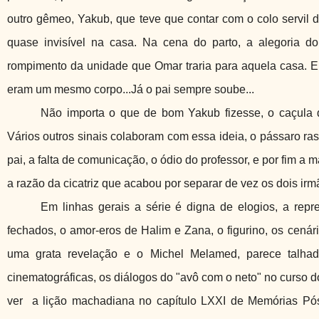
outro gêmeo, Yakub, que teve que contar com o colo servil 
quase invisível na casa. Na cena do parto, a alegoria do
rompimento da unidade que Omar traria para aquela casa. E
eram um mesmo corpo...Já o pai sempre soube...
Não importa o que de bom Yakub fizesse, o caçula q
Vários outros sinais colaboram com essa ideia, o pássaro ras
pai, a falta de comunicação, o ódio do professor, e por fim a 
a razão da cicatriz que acabou por separar de vez os dois irm
Em linhas gerais a série é digna de elogios, a repr
fechados, o amor-eros de Halim e Zana, o figurino, os cenár
uma grata revelação e o Michel Melamed, parece talhad
cinematográficas, os diálogos do "avô com o neto" no curso d
ver a lição machadiana no capítulo LXXI de Memórias Póst