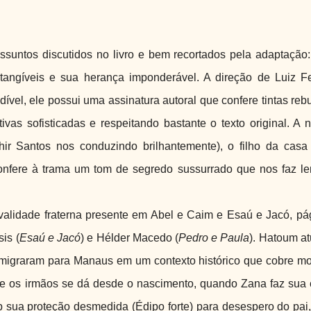
untos discutidos no livro e bem recortados pela adaptação:
tangíveis e sua herança imponderável. A direção de Luiz F
ndível, ele possui uma assinatura autoral que confere tintas re
vas sofisticadas e respeitando bastante o texto original. A 
ir Santos nos conduzindo brilhantemente), o filho da casa 
onfere à trama um tom de segredo sussurrado que nos faz le
rivalidade fraterna presente em Abel e Caim e Esaú e Jacó, pá
is (
Esaú e Jacó
) e Hélder Macedo (
Pedro e
Paula
). Hatoum at
 migraram para Manaus em um contexto histórico que cobre m
tre os irmãos se dá desde o nascimento, quando Zana faz sua
ob sua proteção desmedida (Édipo forte) para desespero do pai