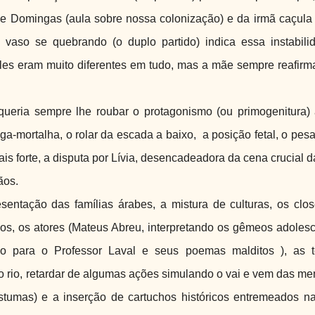
de Domingas (aula sobre nossa colonização) e da irmã caçula 
 vaso se quebrando (o duplo partido) indica essa instabili
les eram muito diferentes em tudo, mas a mãe sempre reafir
ueria sempre lhe roubar o protagonismo (ou primogenitura) 
ga-mortalha, o rolar da escada a baixo, a posição fetal, o pes
mais forte, a disputa por Lívia, desencadeadora da cena crucial d
ãos.
esentação das famílias árabes, a mistura de culturas, os cl
ios, os atores (Mateus Abreu, interpretando os gêmeos adoles
o para o Professor Laval e seus poemas malditos ), as t
o rio, retardar de algumas ações simulando o vai e vem das me
umas) e a inserção de cartuchos históricos entremeados na 