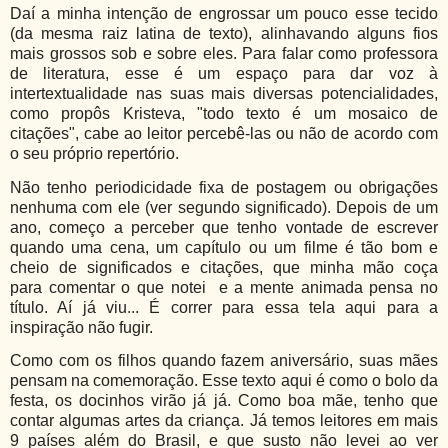
Daí a minha intenção de engrossar um pouco esse tecido
(da mesma raiz latina de texto), alinhavando alguns fios
mais grossos sob e sobre eles. Para falar como professora
de literatura, esse é um espaço para dar voz à
intertextualidade nas suas mais diversas potencialidades,
como propôs Kristeva, "todo texto é um mosaico de
citações", cabe ao leitor percebê-las ou não de acordo com
o seu próprio repertório.
Não tenho periodicidade fixa de postagem ou obrigações
nenhuma com ele (ver segundo significado). Depois de um
ano, começo a perceber que tenho vontade de escrever
quando uma cena, um capítulo ou um filme é tão bom e
cheio de significados e citações, que minha mão coça
para comentar o que notei e a mente animada pensa no
título. Aí já viu... É correr para essa tela aqui para a
inspiração não fugir.
Como com os filhos quando fazem aniversário, suas mães
pensam na comemoração. Esse texto aqui é como o bolo da
festa, os docinhos virão já já. Como boa mãe, tenho que
contar algumas artes da criança. Já temos leitores em mais
9 países além do Brasil, e que susto não levei ao ver