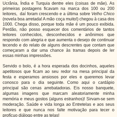
Ucrânia, Índia e Turquia dentre eles (coisas de mãe). As
primeiras postagens ficavam na marca dos 100 ou 200
leitores,
daí foram crescendo e a última sobre
Velho Chico
(novela boa arretada! A mão coça muito!) chegou à casa dos
1000. Chega disso, porque toda mãe é um pouco exibida.
Perdão, não posso esquecer dos comentários de tantos
leitores conhecidos, desconhecidos e anônimos que
respondo com alegria e que aumenta o desejo de continuar
tecendo e do relato de alguns descrentes que contam que
começaram a dar uma chance às tramas depois de ler
essas minhas impressões.
Servido o bolo, é a hora esperada dos docinhos, aqueles
apetitosos que ficam ao seu redor na mesa principal da
festa e esperamos ansiosos por eles e queremos levar
conosco para o dia seguinte.
Como aqui o cardápio
principal são cenas arrebatadoras. Eis nosso banquete,
algumas imagens que marcam aleatoriamente minha
memória e meus gostos (alguns estranhos)! Sirvam-se sem
moderação. Saúde e vida longa ao Entretelas e aos seus
leitores e que nunca nos falte motivação para tecer o
profícuo diálogo entre as telas!