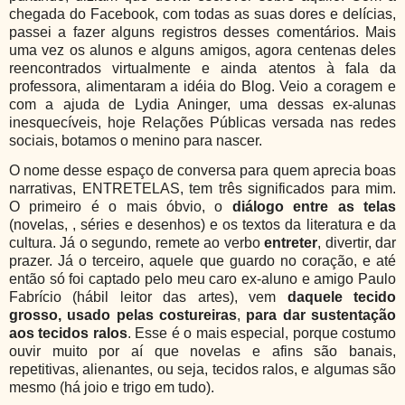
chegada do Facebook, com todas as suas dores e delícias,
passei a fazer alguns registros desses comentários. Mais
uma vez os alunos e alguns amigos, agora centenas deles
reencontrados virtualmente e ainda atentos à fala da
professora, alimentaram a idéia do Blog. Veio a coragem e
com a ajuda de Lydia Aninger, uma dessas ex-alunas
inesquecíveis, hoje Relações Públicas versada nas redes
sociais, botamos o menino para nascer.
O nome desse espaço de conversa para quem aprecia boas
narrativas, ENTRETELAS, tem três significados para mim.
O primeiro é o mais óbvio, o
diálogo
entre as telas
(novelas, , séries e desenhos) e os textos da literatura e da
cultura. Já o segundo, remete ao verbo
entreter
, divertir, dar
prazer. Já o terceiro, aquele que guardo no coração, e até
então só foi captado pelo meu caro ex-aluno e amigo Paulo
Fabrício (hábil leitor das artes), vem
daquele tecido
grosso, usado pelas costureiras
,
para dar sustentação
aos tecidos ralos
. Esse é o mais especial, porque costumo
ouvir muito por aí que novelas e afins são banais,
repetitivas, alienantes, ou seja, tecidos ralos, e algumas são
mesmo (há joio e trigo em tudo).