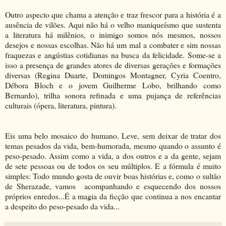
Outro aspecto que chama a atenção e traz frescor para a história é a
ausência de vilões. Aqui não há o velho maniqueísmo que sustenta
a literatura há milênios, o inimigo somos nós mesmos, nossos
desejos e nossas escolhas. Não há um mal a combater e sim nossas
fraquezas e angústias cotidianas na busca da felicidade. Some-se a
isso a presença de grandes atores de diversas gerações e formações
diversas (Regina Duarte, Domingos Montagner, Cyria Coentro,
Débora Bloch e o jovem Guilherme Lobo, brilhando como
Bernardo), trilha sonora refinada e uma pujança de referências
culturais (ópera, literatura, pintura).
Eis uma belo mosaico do humano. Leve, sem deixar de tratar dos
temas pesados da vida, bem-humorada, mesmo quando o assunto é
peso-pesado. Assim como a vida, a dos outros e a da gente, sejam
de sete pessoas ou de todos os seu múltiplos. E a fórmula é muito
simples: Todo mundo gosta de ouvir boas histórias e, como o sultão
de Sherazade, vamos acompanhando e esquecendo dos nossos
próprios enredos...É a magia da ficção que continua a nos encantar
a despeito do peso-pesado da vida...