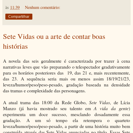
às
11:39
Nenhum comentário:
Compartilhar
Sete Vidas ou a arte de contar boas
histórias
A novela das seis geralmente é caracterizada por trazer à cena
narrativas leves que vão preparando o telespectador gradativamente
para os horários posteriores das 19, das 21 e, mais recentemente,
das 23. A sequência seria mais ou menos assim 18/19/21/23,
leveza/humor/peso/peso-pesado, gradação baseada na densidade
das tramas e complexidade das personagens.
A atual trama das 18:00 da Rede Globo,
Sete Vidas
, de Lícia
Manzo (já havia mostrado seu talento em
A vida da gente
)
experimenta um doce sucesso, mesclando dosadamente essa
gradação. A um só tempo ela retempera o quarteto
leveza/humor/peso/peso-pesado, a partir de uma história muito bem
construída através das Sete Vidas anunciadas no título. Essas Sete