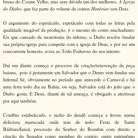
bruxo do Cosme Velho, mas sem dúvida um dos melhores,
A Igreja
do Diabo
, que faz parte do volume de contos
Histórias sem Data
.
O argumento do espetáculo, espetáculo com todas as letras pela
qualidade inegável da produção, é o mesmo do conto machadiano:
Eis que cansado da monotonia do inferno, o Diabo resolve fundar
sua própria igreja para competir com a igreja de Deus, e por ser um
concorrente honesto, avisa ao Todo Poderoso do seu intento.
Daí em diante começa o processo de criação/reinvenção da peça
baiana, pois é justamente em Salvador que o Demo vem fundar sua
Infernal Sé, obviamente no período que antecede o Carnaval e há
uma festa todo dia na Bahia, ou seja, Salvador está do jeito que o
Diabo gosta. E Deus, diante de tal ameaça, é obrigado a aterrissar
por aqui também.
Conflito estabelecido, o tacho do dendê começa a ferver, numa
deliciosa mariscada onde tem de tudo: Festa de Santa
Bárbara/Iansã, procissão do Senhor do Bomfim com direito a
citação do Senador como membro do cortejo, outro patrimônio