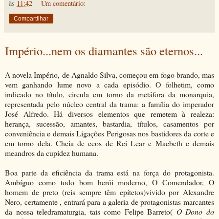
às
11:42
Um comentário:
Compartilhar
Império...nem os diamantes são eternos...
A novela Império, de Agnaldo Silva, começou em fogo brando, mas
vem ganhando lume novo a cada episódio. O folhetim, como
indicado no título, circula em torno da metáfora da monarquia,
representada pelo núcleo central da trama: a família do imperador
José Alfredo. Há diversos elementos que remetem à realeza:
herança, sucessão, amantes, bastardia, títulos, casamentos por
conveniência e demais Ligações Perigosas nos bastidores da corte e
em torno dela. Cheia de ecos de Rei Lear e Macbeth e demais
meandros da cupidez humana.
Boa parte da eficiência da trama está na força do protagonista.
Ambíguo como todo bom herói moderno, O Comendador, O
homem de preto (reis sempre têm epítetos)vivido por Alexandre
Nero, certamente , entrará para a galeria de protagonistas marcantes
da nossa teledramaturgia, tais como Felipe Barreto(
O Dono do