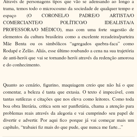
Através de personagens tipos que vão se adensando ao longo a
trama, temos todo o microcosmo da sociedade de qualquer tempo e
espaço (O CORONEL/O PADRE/O ARTISTA/O
COMERCIANTE/O POLÍTICO/O IDEALISTA/A
PROFESSORA/O MÉDICO), mas com uma forte sugestão de
elementos da cultura brasileira como a excelente rezadeira/parteira
Mãe Benta ou os simbólicos “agregados quebra-faca” como
Rodapé e Zelão. Aliás, esse último roubando a cena na sua trajetória
de anti-herói que vai se tornando herói através da redenção amorosa
e do conhecimento.
Quanto ao cenário, figurino, maquiagem creio que não há o que
comentar, a beleza é tanta que extasia. O texto é impecável, com
tantas sutilezas e citações que nos eleva como leitores. Como toda
boa obra literária, critica sem ser panfletária, chama a atenção para
problemas reais através da alegoria e vai cumprindo seu papel de
divertir e advertir. Por aqui fico porque já vai começar mais um
capítulo, “trabaiei fiz mais do que pude, que nunca me farte...”