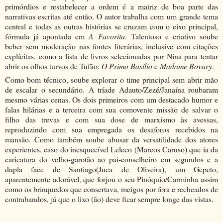
primórdios e restabelecer a ordem é a matriz de boa parte das
narrativas escritas até então. O autor trabalha com um grande tema
central e todas as outras histórias se cruzam com o eixo principal,
fórmula já apontada em
A Favorita
. Talentoso e criativo soube
beber sem moderação nas fontes literárias, inclusive com citações
explícitas, como a lista de livros selecionadas por Nina para tentar
abrir os olhos turvos de Tufão:
O Primo Basílio
e
Madame Bovary
.
Como bom técnico, soube explorar o time principal sem abrir mão
de escalar o secundário. A tríade Adauto/Zezé/Janaína roubaram
mesmo várias cenas. Os dois primeiros com um destacado humor e
falas hilárias e a terceira com sua comovente missão de salvar o
filho das trevas e com sua dose de marxismo às avessas,
reproduzindo com sua empregada os desaforos recebidos na
mansão. Como também soube abusar da versatilidade dos atores
experientes, caso do inesquecível Leleco (Marcos Caruso) que ia da
caricatura do velho-garotão ao pai-conselheiro em segundos e a
dupla face de Santiago(Juca de Oliveira), um Gepeto,
aparentemente adorável, que forjou o seu Pinóquio/Carminha assim
como os brinquedos que consertava, meigos por fora e recheados de
contrabandos, já que o lixo (ão) deve ficar sempre longe das vistas.