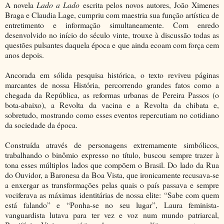
A novela
Lado a Lado
escrita pelos novos autores, João Ximenes
Braga e Claudia Lage, cumpriu com maestria sua função artística de
entretimento e informação simultaneamente. Com enredo
desenvolvido no início do século vinte, trouxe à discussão todas as
questões pulsantes daquela época e que ainda ecoam com força cem
anos depois.
Ancorada em sólida pesquisa histórica, o texto reviveu páginas
marcantes de nossa História, percorrendo grandes fatos como a
chegada da República, as reformas urbanas de Pereira Passos (o
bota-abaixo), a Revolta da vacina e a Revolta da chibata e,
sobretudo, mostrando como esses eventos repercutiam no cotidiano
da sociedade da época.
Construída através de personagens extremamente simbólicos,
trabalhando o binômio expresso no título, buscou sempre trazer à
tona esses múltiplos lados que compõem o Brasil. Do lado da Rua
do Ouvidor, a Baronesa da Boa Vista, que ironicamente recusava-se
a enxergar as transformações pelas quais o país passava e sempre
vociferava as máximas identitárias de nossa elite: “Sabe com quem
está falando” e “Ponha-se no seu lugar”, Laura feminista-
vanguardista lutava para ter vez e voz num mundo patriarcal,