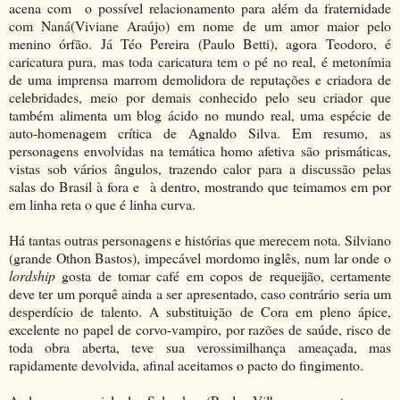
acena com o possível relacionamento para além da fraternidade
com Naná(Viviane Araújo) em nome de um amor maior pelo
menino órfão. Já Téo Pereira (Paulo Betti), agora Teodoro, é
caricatura pura, mas toda caricatura tem o pé no real, é metonímia
de uma imprensa marrom demolidora de reputações e criadora de
celebridades, meio por demais conhecido pelo seu criador que
também alimenta um blog ácido no mundo real, uma espécie de
auto-homenagem crítica de Agnaldo Silva. Em resumo, as
personagens envolvidas na temática homo afetiva são prismáticas,
vistas sob vários ângulos, trazendo calor para a discussão pelas
salas do Brasil à fora e à dentro, mostrando que teimamos em por
em linha reta o que é linha curva.
Há tantas outras personagens e histórias que merecem nota. Silviano
(grande Othon Bastos), impecável mordomo inglês, num lar onde o
lordship
gosta de tomar café em copos de requeijão, certamente
deve ter um porquê ainda a ser apresentado, caso contrário seria um
desperdício de talento. A substituição de Cora em pleno ápice,
excelente no papel de corvo-vampiro, por razões de saúde, risco de
toda obra aberta, teve sua verossimilhança ameaçada, mas
rapidamente devolvida, afinal aceitamos o pacto do fingimento.