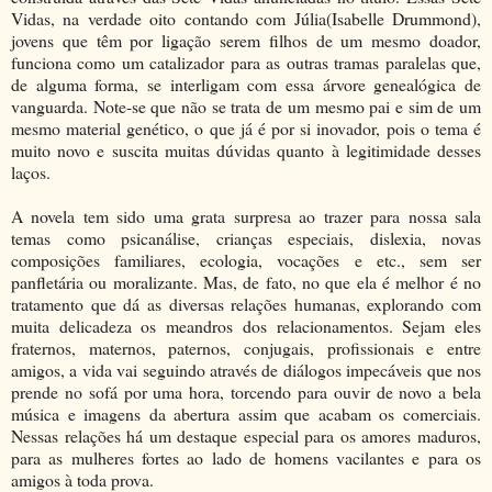
Vidas, na verdade oito contando com Júlia(Isabelle Drummond),
jovens que têm por ligação serem filhos de um mesmo doador,
funciona como um catalizador para as outras tramas paralelas que,
de alguma forma, se interligam com essa árvore genealógica de
vanguarda. Note-se que não se trata de um mesmo pai e sim de um
mesmo material genético, o que já é por si inovador, pois o tema é
muito novo e suscita muitas dúvidas quanto à legitimidade desses
laços.
A novela tem sido uma grata surpresa ao trazer para nossa sala
temas como psicanálise, crianças especiais, dislexia, novas
composições familiares, ecologia, vocações e etc., sem ser
panfletária ou moralizante. Mas, de fato, no que ela é melhor é no
tratamento que dá as diversas relações humanas, explorando com
muita delicadeza os meandros dos relacionamentos. Sejam eles
fraternos, maternos, paternos, conjugais, profissionais e entre
amigos, a vida vai seguindo através de diálogos impecáveis que nos
prende no sofá por uma hora, torcendo para ouvir de novo a bela
música e imagens da abertura assim que acabam os comerciais.
Nessas relações há um destaque especial para os amores maduros,
para as mulheres fortes ao lado de homens vacilantes e para os
amigos à toda prova.