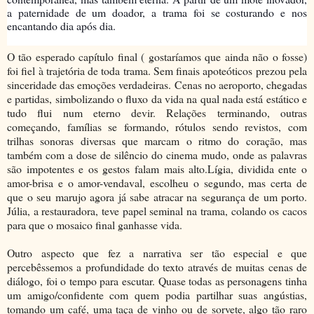
a paternidade de um doador, a trama foi se costura
ndo e nos
encantando dia após dia.
O tão esperado capítulo final ( gostaríamos que ainda não o fosse)
foi fiel à trajetória de toda trama. Sem finais apoteóticos prezou pela
sinceridade das emoções verdadeiras. Cenas no aeroporto, chegadas
e partidas, simbolizando o fluxo da vida na qual nada está estático e
tudo flui num eterno devir. Relações terminando, outras
começando, famílias se formando, rótulos sendo revistos, com
trilhas sonoras diversas que marcam o ritmo do coração, mas
também com a dose de silêncio do cinema mudo, onde as palavras
são impotentes e os gestos falam mais alto.
Lígia, dividida ente o
amor-brisa e o amor-vendaval, escolheu o segundo, mas certa de
que o seu marujo agora já sabe atracar na segurança de um porto.
Júlia, a restauradora, teve papel seminal na trama, colando os cacos
para que o mosaico final ganhasse vida.
Outro aspecto que fez a narrativa ser tão especial e que
percebêssemos a profundidade do texto através de muitas cenas de
diálogo, foi o tempo para escutar. Quase todas as personagens tinha
um amigo/confidente com quem podia partilhar suas angústias,
tomando um café, uma taça de vinho ou de sorvete, algo tão raro