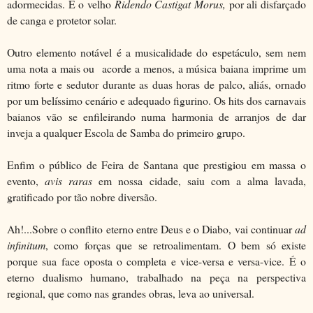
adormecidas. É o velho
Ridendo Castigat Morus,
por ali disfarçado
de canga e protetor solar.
Outro elemento notável é a musicalidade do espetáculo, sem nem
uma nota a mais ou acorde a menos, a música baiana imprime um
ritmo forte e sedutor durante as duas horas de palco, aliás, ornado
por um belíssimo cenário e adequado figurino. Os hits dos carnavais
baianos vão se enfileirando numa harmonia de arranjos de dar
inveja a qualquer Escola de Samba do primeiro grupo.
Enfim o público de Feira de Santana que prestigiou em massa o
evento,
avis raras
em nossa cidade, saiu com a alma lavada,
gratificado por tão nobre diversão.
Ah!...Sobre o conflito eterno entre Deus e o Diabo, vai continuar
ad
infinitum
, como forças que se retroalimentam. O bem só existe
porque sua face oposta o completa e vice-versa e versa-vice. É o
eterno dualismo humano, trabalhado na peça na perspectiva
regional, que como nas grandes obras, leva ao universal.