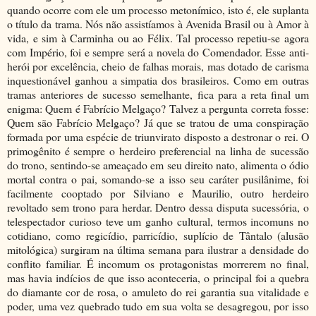
quando ocorre com ele um processo metonímico, isto é, ele suplanta
o título da trama. Nós não assistíamos à Avenida Brasil ou à Amor à
vida, e sim à Carminha ou ao Félix. Tal processo repetiu-se agora
com Império, foi e sempre será a novela do Comendador. Esse anti-
herói por excelência, cheio de falhas morais, mas dotado de carisma
inquestionável ganhou a simpatia dos brasileiros. Como em outras
tramas anteriores de sucesso semelhante, fica para a reta final um
enigma: Quem é Fabrício Melgaço? Talvez a pergunta correta fosse:
Quem são Fabrício Melgaço? Já que se tratou de uma conspiração
formada por uma espécie de triunvirato disposto a destronar o rei. O
primogênito é sempre o herdeiro preferencial na linha de sucessão
do trono, sentindo-se ameaçado em seu direito nato, alimenta o ódio
mortal contra o pai, somando-se a isso seu caráter pusilânime, foi
facilmente cooptado por Silviano e Maurilio, outro herdeiro
revoltado sem trono para herdar. Dentro dessa disputa sucessória, o
telespectador curioso teve um ganho cultural, termos incomuns no
cotidiano, como regicídio, parricídio, suplício de Tântalo (alusão
mitológica) surgiram na última semana para ilustrar a densidade do
conflito familiar. É incomum os protagonistas morrerem no final,
mas havia indícios de que isso aconteceria, o principal foi a quebra
do diamante cor de rosa, o amuleto do rei garantia sua vitalidade e
poder, uma vez quebrado tudo em sua volta se desagregou, por isso