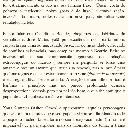
foi estrategicamente citado na sua famosa frase: “Quem gosta de
pobreza é intelectual, pobre gosta é de luxo”. Carnavalização,
inversão da ordem, reflexos de um novo país, simbolicamente
retratados na tela.
E por falar em Claudio e Beatriz, chegamos aos labirintos da
sexualidade. José Maier, galã por excelência do horário nobre,
empresta sua alma ao angustiado bissexual de meia idade carregado
de conflitos existenciais, mas complexa mesmo é Beatriz. Beira ao
inverossímil a sua compreensão generosa das relações
extraconjugais do marido ( sempre me pergunto se fosse uma
amante e não um amante qual seria sua reação), mas a arte é para
quebrar regras e causar estranhamento mesmo (
épater le bourgeois
)
e ela segue altiva, bela
e amada. A reação de seu filho Enrico, é
legítima a princípio, mas me parece prolongada demais,
desproporcional demais para um pai tão bom, o que fez com que o
papel do chef perdesse a mão e o interesse.
Xana Summer (Ailton Graça) é apaixonante, aquelas personagens
que se tornam maiores que o seu papel e viram sol, iluminando todo
o pequeno núcleo do seu lar e do seu abraço acolhedor (Lorraine é
impagável) e, para explorar mais os labirintos do tema, a trama