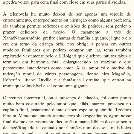
a pedra voltou para cena final com close em suas partes divididas.
A telenovela há muito deixou de ser apenas um veiculo de
entretenimento, entorpecimento ou alienação como alguns preferem,
ela também permite reflexões e revisões de padrões, sem perder o
prazer delicioso da ficção. O casamento a três de
Xana/Nana/Antônio, prefiro chamar de família a quatro, já que o elo
era em torno da criança órfã, nos obriga a pensar em outros
modelos familiares que podem compor um lar, tema também
explorado vastamente pelo clã Bolgari que quebrou muitos tabus e
terminou em harmonia total, enlarguecendo ao máximo o que
parcamente entendemos como amor. Aliás, amor foi o motivo da
redenção moral de vários personagens, dentre eles Magnólia,
Robertão, Tuane, Orville e a fantástica Lorraine, que entrou na
trama quase invisível e sai como uma gigante.
O recurso intertextual, ou a presença da citação, foi outro ponto
muito bem costurado pelo autor, que, aliás, marcou presença no
capítulo final, justamente diante de seu espelho quebrado, Teodoro
Pereira. Mencionei anteriormente ecos shakespearianos, agora nesse
final tivemos no casamento das irmãs a marca bíblica do casamento
de Jacó/Raquel/Lia, cantado por Camões num dos seus mais belos
sonetos. A música foi condutora de outras homenagens, mais