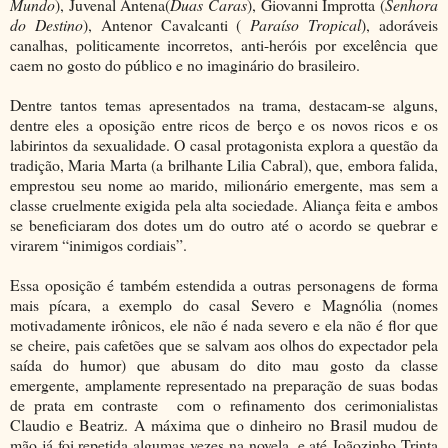
Mundo
), Juvenal Antena(
Duas Caras
), Giovanni Improtta (
Senhora
do Destino
), Antenor Cavalcanti (
Paraíso Tropical
), adoráveis
canalhas, politicamente incorretos, anti-heróis por excelência que
caem no gosto do público e no imaginário do brasileiro.
Dentre tantos temas apresentados na trama, destacam-se alguns,
dentre eles a oposição entre ricos de berço e os novos ricos e os
labirintos da sexualidade. O casal protagonista explora a questão da
tradição, Maria Marta (a brilhante Lilia Cabral), que, embora falida,
emprestou seu nome ao marido, milionário emergente, mas sem a
classe cruelmente exigida pela alta sociedade. Aliança feita e ambos
se beneficiaram dos dotes um do outro até o acordo se quebrar e
virarem “inimigos cordiais”.
Essa oposição é também estendida a outras personagens de forma
mais pícara, a exemplo do casal Severo e Magnólia (nomes
motivadamente irônicos, ele não é nada severo e ela não é flor que
se cheire, pais cafetões que se salvam aos olhos do expectador pela
saída do humor) que abusam do dito mau gosto da classe
emergente, amplamente representado na preparação de suas bodas
de prata em contraste com o refinamento dos cerimonialistas
Claudio e Beatriz. A máxima que o dinheiro no Brasil mudou de
mão já foi repetida algumas vezes na novela, e até Joãozinho Trinta