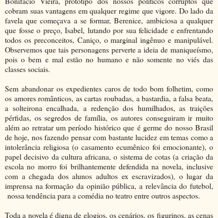
Bonifácio Vieira, protótipo dos nossos políticos corruptos que
cobram suas vantagens em qualquer regime que vigore. Do lado da
favela que começava a se formar, Berenice, ambiciosa a qualquer
que fosse o preço, Isabel, lutando por sua felicidade e enfrentando
todos os preconceitos, Caniço, o marginal ingênuo e manipulável.
Observemos que tais personagens perverte a ideia de maniqueísmo,
pois o bem e mal estão no humano e não somente no viés das
classes sociais.
Sem abandonar os expedientes caros de todo bom folhetim, como
os amores românticos, as cartas roubadas, a bastardia, a falsa beata,
a solteirona encalhada, a redenção dos humilhados, as traições
pérfidas, os segredos de família, os autores conseguiram ir muito
além ao retratar um período histórico que é germe do nosso Brasil
de hoje, nos fazendo pensar com bastante lucidez em temas como a
intolerância religiosa (o casamento ecumênico foi emocionante), o
papel decisivo da cultura africana, o sistema de cotas (a criação da
escola no morro foi brilhantemente defendida na novela, inclusive
com a chegada dos alunos adultos ex escravizados), o lugar da
imprensa na formação da opinião pública, a relevância do futebol,
nossa tendência para a comédia no teatro entre outros aspectos.
Toda a novela é digna de elogios, os cenários, os figurinos, as cenas