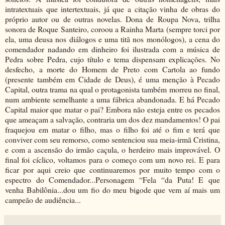
intratextuais que intertextuais, já que a citação vinha de obras do
próprio autor ou de outras novelas. Dona de Roupa Nova, trilha
sonora de Roque Santeiro, coroou a Rainha Marta (sempre torci por
ela, uma deusa nos diálogos e uma titã nos monólogos), a cena do
comendador nadando em dinheiro foi ilustrada com a música de
Pedra sobre Pedra, cujo título e tema dispensam explicações. No
desfecho, a morte do Homem de Preto com Cartola ao fundo
(presente também em Cidade de Deus), é uma menção à Pecado
Capital, outra trama na qual o protagonista também morreu no final,
num ambiente semelhante a uma fábrica abandonada. E há Pecado
Capital maior que matar o pai? Embora não esteja entre os pecados
que ameaçam a salvação, contraria um dos dez mandamentos! O pai
fraquejou em matar o filho, mas o filho foi até o fim e terá que
conviver com seu remorso, como sentenciou sua meia-irmã Cristina,
e com a ascensão do irmão caçula, o herdeiro mais improvável. O
final foi cíclico, voltamos para o começo com um novo rei. E para
ficar por aqui creio que continuaremos por muito tempo com o
espectro do Comendador...Personagem “Fela “da Puta! E que
venha Babilônia...dou um fio do meu bigode que vem aí mais um
campeão de audiência...