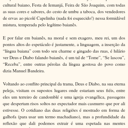
cultural baiano, Festa de Iemanjá, Feira de São Joaquim, com todas
as suas cores e sabores, do cesto de umbu a taboca, dos vendedores
de ervas ao picolé Capelinha (nada foi esquecido!) nessa formidável
mistura, temperada pelo legítimo baianês.
E por falar em baianês, na moral e sem exagero, meu rei, um dos
pontos altos do espetáculo é justamente, a linguagem, a inserção da
“língua baiana” com todo seu charme e gingado das ruas, é hilário
ver Deus e Diabo falando baianês, é um tal de “Tome”, “Se lascou”,
“Receba”, entre outras pérolas da língua gostosa do povo como
dizia Manuel Bandeira.
Voltando ao conflito principal da trama, Deus e Diabo, na sua eterna
peleja, visitam os supostos lugares onde estariam seus fiéis, entre
eles um terreiro de candomblé e uma igreja evangélica, passagens
que despertam risos soltos no expectador mais casmurro que por ali
estivesse. O cotidiano das duas religiões é mostrado em forma de
galhofa (para usar um termo machadiano), mas a profundidade da
reflexão que dali podemos extrair é uma espetada nas mentes