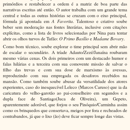
primórdios e restabelecer a ordem é a matriz de boa parte das
narrativas escritas até então. O autor trabalha com um grande tema
central e todas as outras histórias se cruzam com o eixo principal,
fórmula já apontada em
A Favorita
. Talentoso e criativo soube
beber sem moderação nas fontes literárias, inclusive com citações
explícitas, como a lista de livros selecionadas por Nina para tentar
abrir os olhos turvos de Tufão:
O Primo Basílio
e
Madame Bovary
.
Como bom técnico, soube explorar o time principal sem abrir mão
de escalar o secundário. A tríade Adauto/Zezé/Janaína roubaram
mesmo várias cenas. Os dois primeiros com um destacado humor e
falas hilárias e a terceira com sua comovente missão de salvar o
filho das trevas e com sua dose de marxismo às avessas,
reproduzindo com sua empregada os desaforos recebidos na
mansão. Como também soube abusar da versatilidade dos atores
experientes, caso do inesquecível Leleco (Marcos Caruso) que ia da
caricatura do velho-garotão ao pai-conselheiro em segundos e a
dupla face de Santiago(Juca de Oliveira), um Gepeto,
aparentemente adorável, que forjou o seu Pinóquio/Carminha assim
como os brinquedos que consertava, meigos por fora e recheados de
contrabandos, já que o lixo (ão) deve ficar sempre longe das vistas.